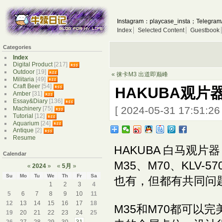
Instagram：playcase_insta；Telegram
Index
Selected Content
Guestbook
Categories
Index
Digital Product
[217]
Outdoor
[19]
« 徕卡M3 出道即巅峰
Militaria
[49]
Craft Beer
[54]
HAKUBA观片
Amber
[31]
Essay&Diary
[136]
[ 2024-05-31 17:51:2
Machinery
[75]
Tutorial
[12]
Aquarium
[24]
Antique
[2]
Resume
HAKUBA 白马观
Calendar
M35、M70、KLV
«
2024
»
«
5月
»
Su
Mo
Tu
We
Th
Fr
Sa
也有，但都有共同问
1
2
3
4
5
6
7
8
9
10
11
12
13
14
15
16
17
18
M35和M70都可以完
19
20
21
22
23
24
25