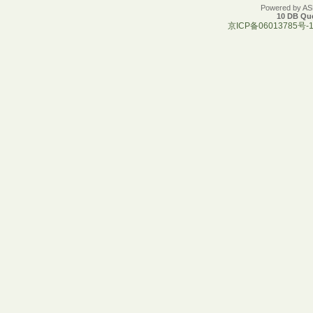
Powered by A
10 DB Que
京ICP备06013785号-