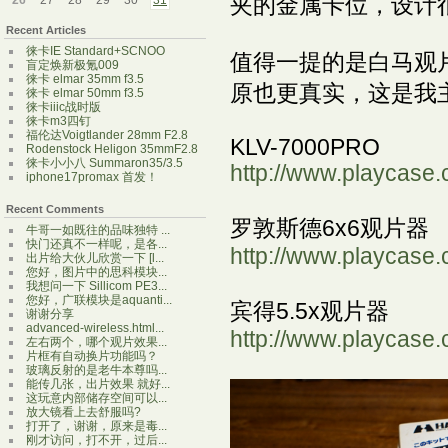
夹的金属卡位，设计很
26
27
28
29
30
31
Recent Articles
徕卡IE Standard+SCNOO
值得一提的是白马观片
盲定焕新极氪009
徕卡 elmar 35mm f3.5
原也更真实，这是我
徕卡 elmar 50mm f3.5
徕卡iiic战时版
徕卡m3四钉
福伦达Voigtlander 28mm F2.8
KLV-7000PRO
Rodenstock Heligon 35mmF2.8
徕卡小小八 Summaron35/3.5
http://www.playcase.
iphone17promax 首发！
Recent Comments
罗敦斯德6x6观片器
牛哥一如既往的品味独特 ...
快门还真不一样呢，是各...
http://www.playcase.
出片给大伙儿欣赏一下 [l...
您好，图片中的思科模块...
我想问一下 Sillicom PE3...
您好，广联模块是aquanti...
宾得5.5x观片器
谢谢分享
advanced-wireless.html...
http://www.playcase.
左右两个，哪个观片效果...
片框有自动换片功能吗？
玻璃反射的是老牛本尊吗...
能传几张，出片效果 就好...
这玩意内部储存空间可以...
放大镜看上去舒服吗?
打开了，谢谢，原来是毒...
刚才访问，打不开，过后...