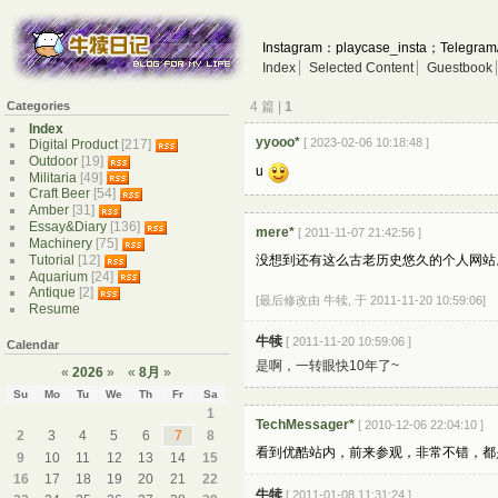
Instagram：playcase_insta；Telegram
Index
Selected Content
Guestbook
Categories
4 篇 |
1
Index
yyooo*
[ 2023-02-06 10:18:48 ]
Digital Product
[217]
Outdoor
[19]
u
Militaria
[49]
Craft Beer
[54]
Amber
[31]
Essay&Diary
[136]
mere*
[ 2011-11-07 21:42:56 ]
Machinery
[75]
Tutorial
[12]
没想到还有这么古老历史悠久的个人网站
Aquarium
[24]
Antique
[2]
[最后修改由 牛犊, 于 2011-11-20 10:59:06]
Resume
牛犊
[ 2011-11-20 10:59:06 ]
Calendar
是啊，一转眼快10年了~
«
2026
»
«
8月
»
Su
Mo
Tu
We
Th
Fr
Sa
1
TechMessager*
[ 2010-12-06 22:04:10 ]
2
3
4
5
6
7
8
看到优酷站内，前来参观，非常不错，都
9
10
11
12
13
14
15
16
17
18
19
20
21
22
牛犊
[ 2011-01-08 11:31:24 ]