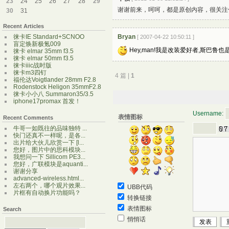
23
24
25
26
27
28
29
谢谢前来，呵呵，都是原创内容，很关注
30
31
Recent Articles
Bryan
徕卡IE Standard+SCNOO
[ 2007-04-22 10:50:11 ]
盲定焕新极氪009
Hey,man!我是改装爱好者,斯巴鲁
徕卡 elmar 35mm f3.5
徕卡 elmar 50mm f3.5
徕卡iiic战时版
徕卡m3四钉
4 篇 |
1
福伦达Voigtlander 28mm F2.8
Rodenstock Heligon 35mmF2.8
徕卡小小八 Summaron35/3.5
iphone17promax 首发！
Username:
表情图标
Recent Comments
牛哥一如既往的品味独特 ...
快门还真不一样呢，是各...
出片给大伙儿欣赏一下 [l...
您好，图片中的思科模块...
我想问一下 Sillicom PE3...
您好，广联模块是aquanti...
谢谢分享
advanced-wireless.html...
左右两个，哪个观片效果...
UBB代码
片框有自动换片功能吗？
转换链接
表情图标
Search
悄悄话