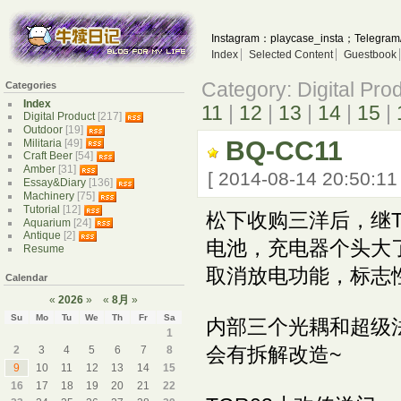
Instagram：playcase_insta；Telegram
Index
Selected Content
Guestbook
Category: Digital Pro
Categories
Index
11
|
12
|
13
|
14
|
15
|
Digital Product
[217]
Outdoor
[19]
BQ-CC11
Militaria
[49]
Craft Beer
[54]
Amber
[31]
[ 2014-08-14 20:50:1
Essay&Diary
[136]
Machinery
[75]
Tutorial
[12]
松下收购三洋后，继TG
Aquarium
[24]
Antique
[2]
电池，充电器个头大
Resume
取消放电功能，标志
Calendar
«
2026
»
«
8月
»
Su
Mo
Tu
We
Th
Fr
Sa
内部三个光耦和超级
1
会有拆解改造~
2
3
4
5
6
7
8
9
10
11
12
13
14
15
16
17
18
19
20
21
22