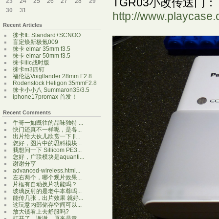
TGR03小改传送门：
23
24
25
26
27
28
29
30
31
http://www.playcase.
Recent Articles
徕卡IE Standard+SCNOO
盲定焕新极氪009
徕卡 elmar 35mm f3.5
徕卡 elmar 50mm f3.5
徕卡iiic战时版
徕卡m3四钉
福伦达Voigtlander 28mm F2.8
Rodenstock Heligon 35mmF2.8
徕卡小小八 Summaron35/3.5
iphone17promax 首发！
Recent Comments
牛哥一如既往的品味独特 ...
快门还真不一样呢，是各...
出片给大伙儿欣赏一下 [l...
您好，图片中的思科模块...
我想问一下 Sillicom PE3...
您好，广联模块是aquanti...
谢谢分享
advanced-wireless.html...
左右两个，哪个观片效果...
片框有自动换片功能吗？
玻璃反射的是老牛本尊吗...
能传几张，出片效果 就好...
这玩意内部储存空间可以...
放大镜看上去舒服吗?
打开了，谢谢，原来是毒...