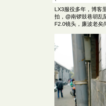
LX3服役多年，博客
拍，@南锣鼓巷胡乱
F2.0镜头，廉波老矣