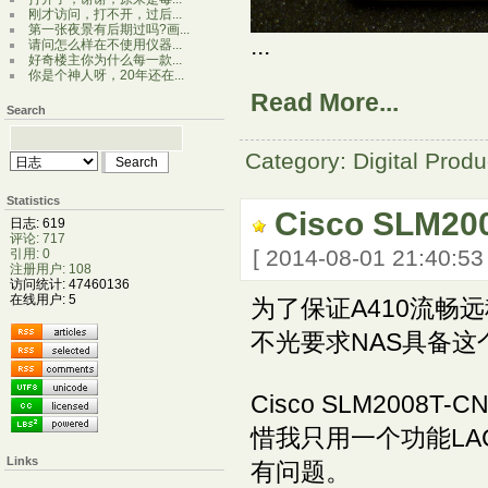
刚才访问，打不开，过后...
第一张夜景有后期过吗?画...
...
请问怎么样在不使用仪器...
好奇楼主你为什么每一款...
你是个神人呀，20年还在...
Read More...
Search
Category: Digital Produ
Statistics
Cisco SLM20
日志: 619
评论: 717
[ 2014-08-01 21:40:5
引用: 0
注册用户: 108
访问统计: 47460136
在线用户: 5
为了保证A410流畅
不光要求NAS具备这
Cisco SLM20
惜我只用一个功能LAC
Links
有问题。