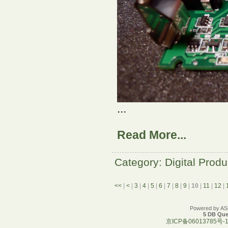
...
Read More...
Category: Digital Produ
<<
|
<
|
3
|
4
|
5
|
6
|
7
|
8
|
9
|
10
|
11
|
12
|
Powered by A
5 DB Que
京ICP备06013785号-