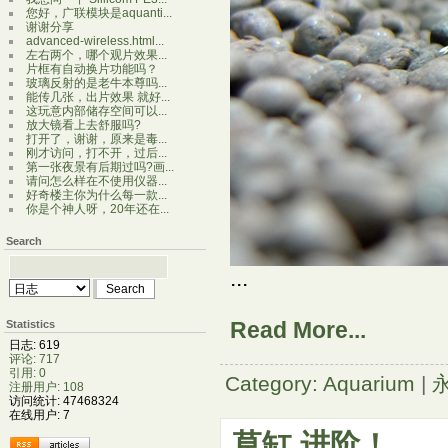
您好，广联模块是aquanti...
谢谢分享
advanced-wireless.html...
左右两个，哪个观片效果...
片框有自动换片功能吗？
玻璃反射的是老牛本尊吗...
能传几张，出片效果 就好...
这玩意内部储存空间可以...
放大镜看上去舒服吗?
打开了，谢谢，原来是毒...
刚才访问，打不开，过后...
第一张夜景有后期过吗?画...
请问怎么样在不使用仪器...
好奇楼主你为什么每一款...
你是个神人呀，20年还在...
Search
...
Read More...
Statistics
日志: 619
评论: 717
引用: 0
Category: Aquarium
|
注册用户: 108
访问统计: 47468324
在线用户: 7
草缸 进阶！