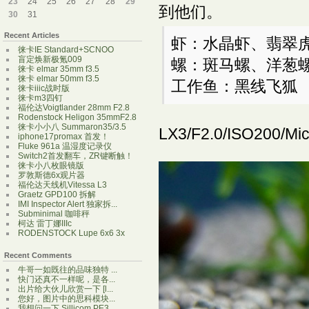
23
24
25
26
27
28
29
到他们。
30
31
Recent Articles
虾：水晶虾、翡翠
徕卡IE Standard+SCNOO
盲定焕新极氪009
螺：斑马螺、洋葱
徕卡 elmar 35mm f3.5
徕卡 elmar 50mm f3.5
工作鱼：黑线飞狐
徕卡iiic战时版
徕卡m3四钉
福伦达Voigtlander 28mm F2.8
Rodenstock Heligon 35mmF2.8
徕卡小小八 Summaron35/3.5
LX3/F2.0/ISO200/Mi
iphone17promax 首发！
Fluke 961a 温湿度记录仪
Switch2首发翻车，ZR键断触！
徕卡小八枚眼镜版
罗敦斯德6x观片器
福伦达天线机Vitessa L3
Graetz GPD100 拆解
IMI Inspector Alert 独家拆...
Subminimal 咖啡秤
柯达 雷丁娜IIIc
RODENSTOCK Lupe 6x6 3x
Recent Comments
牛哥一如既往的品味独特 ...
快门还真不一样呢，是各...
出片给大伙儿欣赏一下 [l...
您好，图片中的思科模块...
我想问一下 Sillicom PE3...