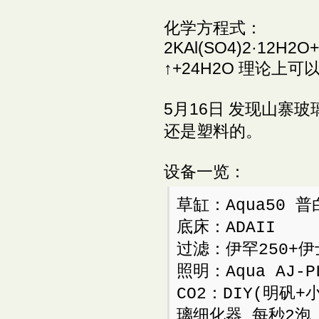
化学方程式：
2KAl(SO4)2·12H2
↑+24H2O 理论上可
5月16日 发现山寨
还是塑料的。
设备一览：
草缸：Aqua50 普
底床：ADAII
过滤：伊罕250+伊
照明：Aqua AJ-P
CO2：DIY(明矾+
璃细化器 每秒2泡