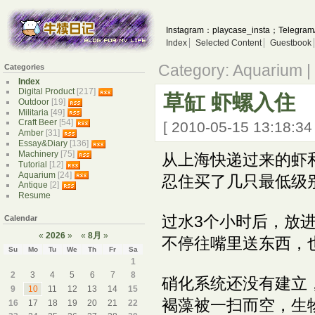
Instagram：playcase_insta；Telegram
Index
Selected Content
Guestbook
Category: Aquarium |
Categories
Index
Digital Product
[217]
草缸 虾螺入住
Outdoor
[19]
Militaria
[49]
Craft Beer
[54]
[ 2010-05-15 13:18:3
Amber
[31]
Essay&Diary
[136]
Machinery
[75]
从上海快递过来的虾
Tutorial
[12]
Aquarium
[24]
忍住买了几只最低级
Antique
[2]
Resume
过水3个小时后，放
Calendar
«
2026
»
«
8月
»
不停往嘴里送东西，
Su
Mo
Tu
We
Th
Fr
Sa
1
2
3
4
5
6
7
8
硝化系统还没有建立
9
10
11
12
13
14
15
褐藻被一扫而空，生
16
17
18
19
20
21
22