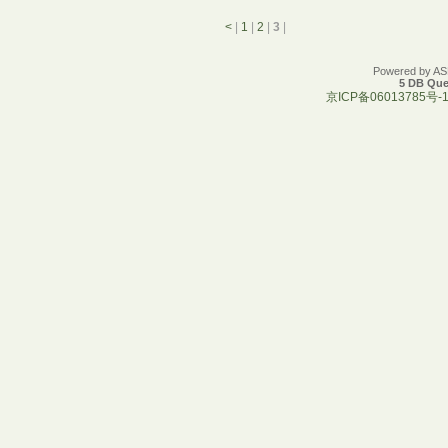
<
|
1
|
2
|
3
|
Powered by A
5 DB Que
京ICP备06013785号-