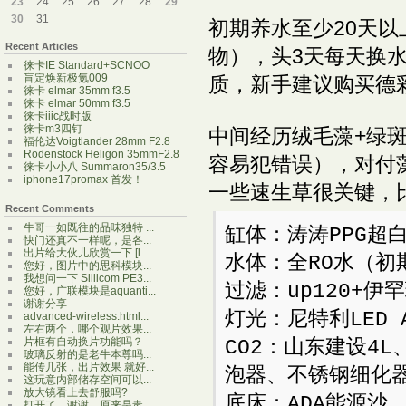
23
24
25
26
27
28
29
30
31
初期养水至少20天
Recent Articles
物），头3天每天换水
徕卡IE Standard+SCNOO
盲定焕新极氪009
质，新手建议购买德彩
徕卡 elmar 35mm f3.5
徕卡 elmar 50mm f3.5
徕卡iiic战时版
徕卡m3四钉
中间经历绒毛藻+绿
福伦达Voigtlander 28mm F2.8
Rodenstock Heligon 35mmF2.8
容易犯错误），对付
徕卡小小八 Summaron35/3.5
iphone17promax 首发！
一些速生草很关键，
Recent Comments
牛哥一如既往的品味独特 ...
缸体：涛涛PPG超白
快门还真不一样呢，是各...
出片给大伙儿欣赏一下 [l...
水体：全RO水（
您好，图片中的思科模块...
我想问一下 Sillicom PE3...
过滤：up120+伊
您好，广联模块是aquanti...
谢谢分享
灯光：尼特利LED A
advanced-wireless.html...
左右两个，哪个观片效果...
片框有自动换片功能吗？
CO2：山东建设4L
玻璃反射的是老牛本尊吗...
能传几张，出片效果 就好...
泡器、不锈钢细化器
这玩意内部储存空间可以...
放大镜看上去舒服吗?
底床：ADA能源沙
打开了，谢谢，原来是毒...