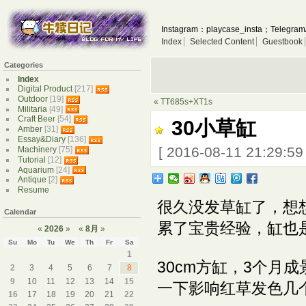
Instagram：playcase_insta；Telegram
Index
Selected Content
Guestbook
Categories
Index
Digital Product
[217]
Outdoor
[19]
« TT685s+XT1s
Militaria
[49]
Craft Beer
[54]
30小草缸
Amber
[31]
Essay&Diary
[136]
[ 2016-08-11 21:29:5
Machinery
[75]
Tutorial
[12]
Aquarium
[24]
Antique
[2]
Resume
很久没发草缸了，想
Calendar
累了宝贵经验，缸也
«
2026
»
«
8月
»
Su
Mo
Tu
We
Th
Fr
Sa
1
30cm方缸，3个月
2
3
4
5
6
7
8
9
10
11
12
13
14
15
一下影响红草发色几
16
17
18
19
20
21
22