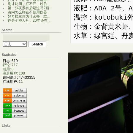
刚才访问，打不开，过后...
液肥：ADA 2号、
第一张夜景有后期过吗?画...
请问怎么样在不使用仪器...
温控：kotobuk
好奇楼主你为什么每一款...
你是个神人呀，20年还在...
生物：金背黄米虾
Search
水草：绿宫廷、丹
Statistics
日志: 619
评论: 717
引用: 0
注册用户: 108
访问统计: 47433355
在线用户: 11
Links