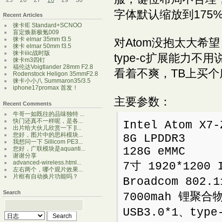
25
26
27
28
29
30
字体默认缩放到175
Recent Articles
徕卡IE Standard+SCNOO
盲定焕新极氪009
徕卡 elmar 35mm f3.5
对Atom没抱太大
徕卡 elmar 50mm f3.5
徕卡iiic战时版
type-c扩展能力不
徕卡m3四钉
福伦达Voigtlander 28mm F2.8
看着不爽，TB上买
Rodenstock Heligon 35mmF2.8
徕卡小小八 Summaron35/3.5
iphone17promax 首发！
主要参数：
Recent Comments
牛哥一如既往的品味独特 ...
快门还真不一样呢，是各...
Intel Atom X
出片给大伙儿欣赏一下 [l...
您好，图片中的思科模块...
8G LPDDR3
我想问一下 Sillicom PE3...
128G eMMC
您好，广联模块是aquanti...
谢谢分享
advanced-wireless.html...
7寸 1920*120
左右两个，哪个观片效果...
片框有自动换片功能吗？
Broadcom 802
Search
7000mah 锂聚合
USB3.0*1、type