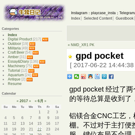
Instagram：playcase_insta；Telegram
Index
Selected Content
Guestbook
Categories
Index
Digital Product
[217]
Outdoor
[19]
« NMD_XR1 PK
Militaria
[49]
Craft Beer
[54]
gpd pocket
Amber
[31]
Essay&Diary
[136]
[ 2017-06-22 14:44:3
Machinery
[75]
Tutorial
[12]
Aquarium
[24]
Antique
[2]
Resume
gpd pocket 
Calendar
的等待总算是收到了
«
2017
»
«
6月
»
Su
Mo
Tu
We
Th
Fr
Sa
1
2
3
铝镁合金CNC工艺
4
5
6
7
8
9
10
棚。不过对于主打便携
11
12
13
14
15
16
17
18
19
20
21
22
23
24
服，键位布局不合理