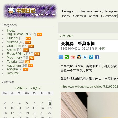
Instagram：playcase_insta；Telegram
Index
Selected Content
Guestbook
Categories
Index
Digital Product
[217]
« PS VR2
Outdoor
[19]
Militaria
[49]
死机稳！经典永恒
Craft Beer
[54]
[ 2023-04-08 14:37:14 | 作者:
牛犊
]
Amber
[31]
Essay&Diary
[136]
Machinery
[75]
Tutorial
[12]
Aquarium
[24]
手里的hp3478a、吉时利196，都是
Antique
[2]
最后一个字不跳，厉害！
Resume
就是3478a电阻档温飘比较大，毕竟他
Calendar
https://www.douyin.com/video/721950
«
2023
»
«
4月
»
Su
Mo
Tu
We
Th
Fr
Sa
1
2
3
4
5
6
7
8
9
10
11
12
13
14
15
16
17
18
19
20
21
22