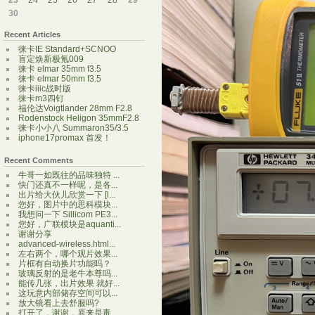
23
24
25
26
27
28
29
30
Recent Articles
徕卡IE Standard+SCNOO
盲定焕新极氪009
徕卡 elmar 35mm f3.5
徕卡 elmar 50mm f3.5
徕卡iiic战时版
徕卡m3四钉
福伦达Voigtlander 28mm F2.8
Rodenstock Heligon 35mmF2.8
徕卡小小八 Summaron35/3.5
iphone17promax 首发！
Recent Comments
牛哥一如既往的品味独特 ...
快门还真不一样呢，是各...
出片给大伙儿欣赏一下 [l...
您好，图片中的思科模块...
我想问一下 Sillicom PE3...
您好，广联模块是aquanti...
谢谢分享
advanced-wireless.html...
左右两个，哪个观片效果...
片框有自动换片功能吗？
玻璃反射的是老牛本尊吗...
能传几张，出片效果 就好...
这玩意内部储存空间可以...
放大镜看上去舒服吗?
打开了，谢谢，原来是毒...