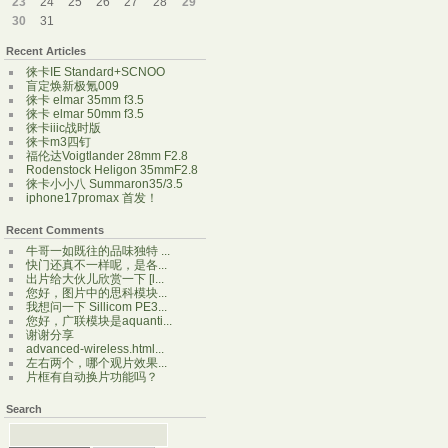
23
24
25
26
27
28
29
30
31
Recent Articles
徕卡IE Standard+SCNOO
盲定焕新极氪009
徕卡 elmar 35mm f3.5
徕卡 elmar 50mm f3.5
徕卡iiic战时版
徕卡m3四钉
福伦达Voigtlander 28mm F2.8
Rodenstock Heligon 35mmF2.8
徕卡小小八 Summaron35/3.5
iphone17promax 首发！
Recent Comments
牛哥一如既往的品味独特 ...
快门还真不一样呢，是各...
出片给大伙儿欣赏一下 [l...
您好，图片中的思科模块...
我想问一下 Sillicom PE3...
您好，广联模块是aquanti...
谢谢分享
advanced-wireless.html...
左右两个，哪个观片效果...
片框有自动换片功能吗？
Search