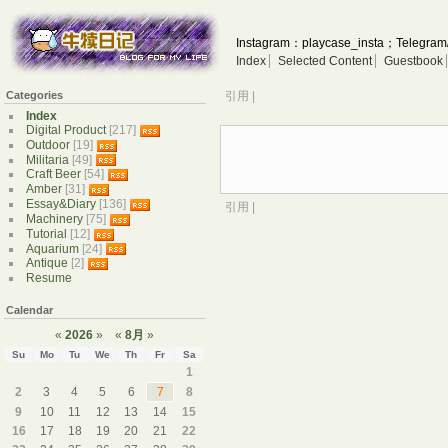
Instagram：playcase_insta；Telegram
Index
Selected Content
Guestbook
Categories
引用 |
Index
Digital Product
[217]
Outdoor
[19]
Militaria
[49]
Craft Beer
[54]
Amber
[31]
Essay&Diary
[136]
引用 |
Machinery
[75]
Tutorial
[12]
Aquarium
[24]
Antique
[2]
Resume
Calendar
«
2026
»
«
8月
»
Su
Mo
Tu
We
Th
Fr
Sa
1
2
3
4
5
6
7
8
9
10
11
12
13
14
15
16
17
18
19
20
21
22