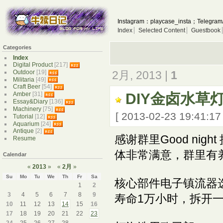
Instagram：playcase_insta；Telegram
Index
Selected Content
Guestbook
Categories
Index
Digital Product
[217]
Outdoor
[19]
2月, 2013 |
1
Militaria
[49]
Craft Beer
[54]
DIY金卤水草
Amber
[31]
Essay&Diary
[136]
Machinery
[75]
[ 2013-02-23 19:41:1
Tutorial
[12]
Aquarium
[24]
Antique
[2]
感谢群里Good ni
Resume
体非常满意，群里有
Calendar
«
2013
»
«
2月
»
Su
Mo
Tu
We
Th
Fr
Sa
核心部件电子镇流器选
1
2
3
4
5
6
7
8
9
寿命1万小时，拆开
10
11
12
13
14
15
16
17
18
19
20
21
22
23