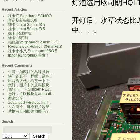
24
25
26
27
28
灯泡选用欧司朗HQI-T
Recent Articles
徕卡IE Standard+SCNOO
开灯后，水草状态比原
盲定焕新极氪009
徕卡 elmar 35mm f3.5
中。。。
徕卡 elmar 50mm f3.5
徕卡iiic战时版
徕卡m3四钉
福伦达Voigtlander 28mm F2.8
Rodenstock Heligon 35mmF2.8
徕卡小小八 Summaron35/3.5
iphone17promax 首发！
Recent Comments
牛哥一如既往的品味独特 ...
快门还真不一样呢，是各...
出片给大伙儿欣赏一下 [l...
您好，图片中的思科模块...
我想问一下 Sillicom PE3...
您好，广联模块是aquanti...
谢谢分享
advanced-wireless.html...
左右两个，哪个观片效果...
片框有自动换片功能吗？
Search