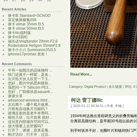
26
27
28
29
30
31
Recent Articles
徕卡IE Standard+SCNOO
盲定焕新极氪009
徕卡 elmar 35mm f3.5
徕卡 elmar 50mm f3.5
徕卡iiic战时版
徕卡m3四钉
福伦达Voigtlander 28mm F2.8
Rodenstock Heligon 35mmF2.8
徕卡小小八 Summaron35/3.5
iphone17promax 首发！
Recent Comments
牛哥一如既往的品味独特 ...
Read More...
快门还真不一样呢，是各...
出片给大伙儿欣赏一下 [l...
您好，图片中的思科模块...
Category: Digital Product
|
永久链接
|
评论: 0
我想问一下 Sillicom PE3...
您好，广联模块是aquanti...
谢谢分享
柯达 雷丁娜IIIc
advanced-wireless.html...
左右两个，哪个观片效果...
[ 2025-01-11 00:30:51 | 作者:
牛犊
]
片框有自动换片功能吗？
玻璃反射的是老牛本尊吗...
1934年柯达推出里程碑意义的折叠旁轴相机
能传几张，出片效果 就好...
分离双高斯结构，是早期30号段以前的1
这玩意内部储存空间可以...
放大镜看上去舒服吗?
打开了，谢谢，原来是毒...
到手时状并不好，光圈叶片和镜间快门严
刚才访问，打不开，过后...