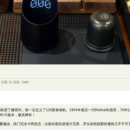
|
引用: 0
| 浏览: 2968
雷丁娜系列，第一次定义了135胶卷相机。1954年最后一代RetinaIIIc面世，7
0叶片版本，极其稀有！
重漏油，快门完全卡死状态，比较欣慰的是镜片完美，罗头前组脱胶的通病几乎不可