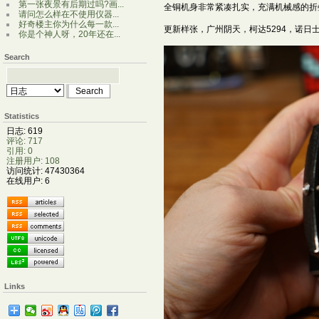
第一张夜景有后期过吗?画...
全铜机身非常紧凑扎实，充满机械感的折
请问怎么样在不使用仪器...
好奇楼主你为什么每一款...
更新样张，广州阴天，柯达5294，诺日
你是个神人呀，20年还在...
Search
Statistics
日志: 619
评论: 717
引用: 0
注册用户: 108
访问统计: 47430364
在线用户: 6
Links