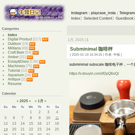
Instagram：playcase_insta；Telegram
Index
Selected Content
Guestbook
Categories
Index
Digital Product
[217]
1月, 2025 |
1
Outdoor
[19]
Militaria
[49]
Subminimal 咖啡秤
Craft Beer
[54]
[ 2025-01-19 16:34:25 | 作者:
牛犊
]
Amber
[31]
Essay&Diary
[136]
subminimal subscale 咖啡
Machinery
[75]
Tutorial
[12]
https://v.douyin.com/if2pQ6oQ/
Aquarium
[24]
Antique
[2]
Resume
Calendar
«
2025
»
«
1月
»
Su
Mo
Tu
We
Th
Fr
Sa
1
2
3
4
5
6
7
8
9
10
11
12
13
14
15
16
17
18
19
20
21
22
23
24
25