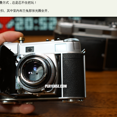
叠方式，总是忍不住把玩！
士扫。其中室内布兰兔那张光圈全开。