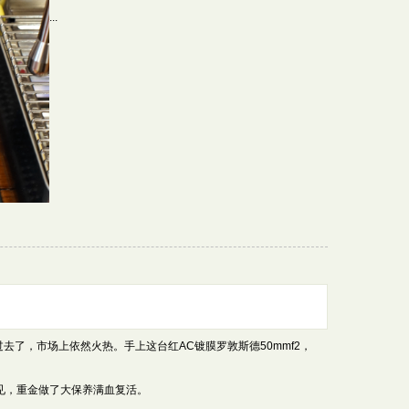
...
0年过去了，市场上依然火热。手上这台红AC镀膜罗敦斯德50mmf2，
见，重金做了大保养满血复活。