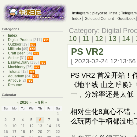
Instagram：playcase_insta；Telegram
Index
Selected Content
Guestbook
Category: Digital Pro
Categories
Index
10
|
11
|
12
|
13
|
14
|
Digital Product
[217]
Outdoor
[19]
PS VR2
Militaria
[49]
Craft Beer
[54]
Amber
[31]
[ 2023-02-24 12:13:5
Essay&Diary
[136]
Machinery
[75]
Tutorial
[12]
PS VR2 首发开箱
Aquarium
[24]
Antique
[2]
《地平线 山之呼唤
Resume
一，分辨率还是太低
Calendar
«
2026
»
«
8月
»
Su
Mo
Tu
We
Th
Fr
Sa
相对生化8真心不错
1
么玩两个手柄都没电
2
3
4
5
6
7
8
9
10
11
12
13
14
15
16
17
18
19
20
21
22