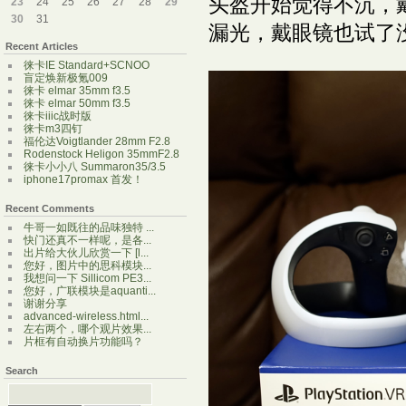
头盔开始觉得不沉，
23
24
25
26
27
28
29
30
31
漏光，戴眼镜也试了
Recent Articles
徕卡IE Standard+SCNOO
盲定焕新极氪009
徕卡 elmar 35mm f3.5
徕卡 elmar 50mm f3.5
徕卡iiic战时版
徕卡m3四钉
福伦达Voigtlander 28mm F2.8
Rodenstock Heligon 35mmF2.8
徕卡小小八 Summaron35/3.5
iphone17promax 首发！
Recent Comments
牛哥一如既往的品味独特 ...
快门还真不一样呢，是各...
出片给大伙儿欣赏一下 [l...
您好，图片中的思科模块...
我想问一下 Sillicom PE3...
您好，广联模块是aquanti...
谢谢分享
advanced-wireless.html...
左右两个，哪个观片效果...
片框有自动换片功能吗？
Search