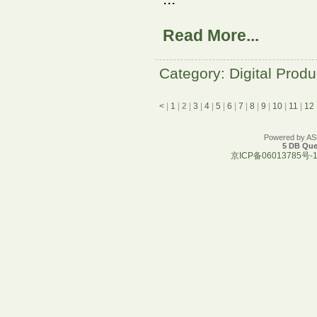
Read More...
Category: Digital Produ
<
|
1
|
2
|
3
|
4
|
5
|
6
|
7
|
8
|
9
|
10
|
11
|
12
Powered by A
5 DB Que
京ICP备06013785号-