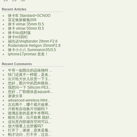
28
29
30
Recent Articles
徕卡IE Standard+SCNOO
盲定焕新极氪009
徕卡 elmar 35mm f3.5
徕卡 elmar 50mm f3.5
徕卡iiic战时版
徕卡m3四钉
福伦达Voigtlander 28mm F2.8
Rodenstock Heligon 35mmF2.8
徕卡小小八 Summaron35/3.5
iphone17promax 首发！
Recent Comments
牛哥一如既往的品味独特 ...
快门还真不一样呢，是各...
出片给大伙儿欣赏一下 [l...
您好，图片中的思科模块...
我想问一下 Sillicom PE3...
您好，广联模块是aquanti...
谢谢分享
advanced-wireless.html...
左右两个，哪个观片效果...
片框有自动换片功能吗？
玻璃反射的是老牛本尊吗...
能传几张，出片效果 就好...
这玩意内部储存空间可以...
放大镜看上去舒服吗?
打开了，谢谢，原来是毒...
刚才访问，打不开，过后...