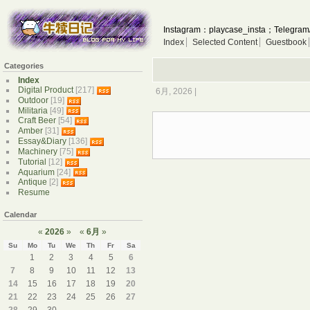
Instagram：playcase_insta；Telegram
Index
Selected Content
Guestbook
Categories
Index
Digital Product
[217]
6月, 2026 |
Outdoor
[19]
Militaria
[49]
Craft Beer
[54]
Amber
[31]
Essay&Diary
[136]
Machinery
[75]
Tutorial
[12]
Aquarium
[24]
Antique
[2]
Resume
Calendar
«
2026
»
«
6月
»
Su
Mo
Tu
We
Th
Fr
Sa
1
2
3
4
5
6
7
8
9
10
11
12
13
14
15
16
17
18
19
20
21
22
23
24
25
26
27