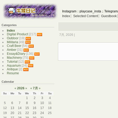
Instagram：playcase_insta；Telegram
Index
Selected Content
Guestbook
Categories
Index
Digital Product
[217]
7月, 2026 |
Outdoor
[19]
Militaria
[49]
Craft Beer
[54]
Amber
[31]
Essay&Diary
[136]
Machinery
[75]
Tutorial
[12]
Aquarium
[24]
Antique
[2]
Resume
Calendar
«
2026
»
«
7月
»
Su
Mo
Tu
We
Th
Fr
Sa
1
2
3
4
5
6
7
8
9
10
11
12
13
14
15
16
17
18
19
20
21
22
23
24
25