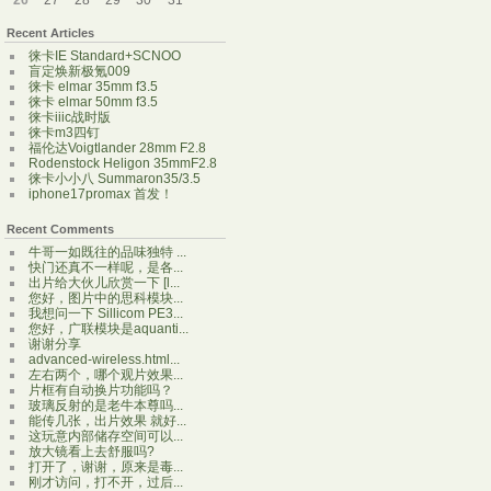
26
27
28
29
30
31
Recent Articles
徕卡IE Standard+SCNOO
盲定焕新极氪009
徕卡 elmar 35mm f3.5
徕卡 elmar 50mm f3.5
徕卡iiic战时版
徕卡m3四钉
福伦达Voigtlander 28mm F2.8
Rodenstock Heligon 35mmF2.8
徕卡小小八 Summaron35/3.5
iphone17promax 首发！
Recent Comments
牛哥一如既往的品味独特 ...
快门还真不一样呢，是各...
出片给大伙儿欣赏一下 [l...
您好，图片中的思科模块...
我想问一下 Sillicom PE3...
您好，广联模块是aquanti...
谢谢分享
advanced-wireless.html...
左右两个，哪个观片效果...
片框有自动换片功能吗？
玻璃反射的是老牛本尊吗...
能传几张，出片效果 就好...
这玩意内部储存空间可以...
放大镜看上去舒服吗?
打开了，谢谢，原来是毒...
刚才访问，打不开，过后...